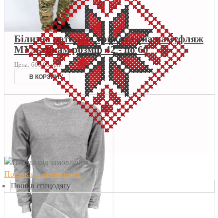
Білизна натільна трикотажна камуфляж
МУльтикам розмір 42 - по 60
Цена:
660,00 грн.
Пошив під замовлення
Пошив спецодягу