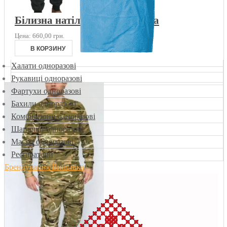
Білизна натільна тепла олива
Цена:
660,00 грн.
Халати одноразові
Рукавиці одноразові
Фартухи одноразові
Бахили одноразові
Комбінезони одноразові
Шапочки одноразові
Маски одноразові
Респіратори
Брендування/Вишивка