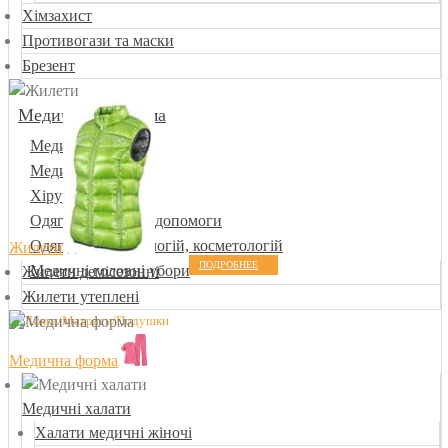
Хімзахист
Противогази та маски
Брезент
Медична уніформа
Медичні халати
Медичні костюми
Хірургічна форма
Одяг для швидкої допомоги
Одяг для стоматологій, косметологій
Жилети
ПОДРОБНЕЕ
Медичні головні убори
Жилети демісезонні
Жилети утеплені
Медична форма
Медичні халати
Халати медичні жіночі