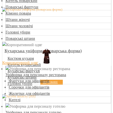
Китель поварский
Поварські фартухи
Кімоно повара
Штани жіночі
Штани чоловічі
Головні убори
Поварські штани
Кухарська уніформа (поварська форма)
Костюм кухаря
Корпоративний одяг
Китель кухарський
Кухарські фартухи
Уніформа для персоналу ресторана
Кухарські штани
Фартухи для офіціантів
ПОДРОБНЕЕ
Головні убори
Сорочки для офіціантів
Жилетки для офіціантів
Кителі
Уніформа для персоналу готелю