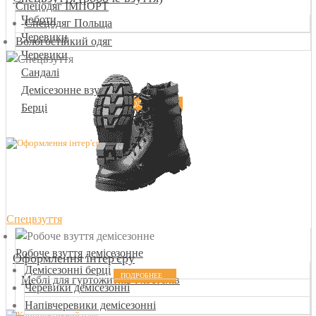
Спецодяг ІМПОРТ
Чоботи
Спецодяг Польща
Черевики
Вологостійкий одяг
Черевики
Сандалі
Демісезонне взуття
ПОДРОБНЕЕ
Берці
Спецвзуття
Робоче взуття демісезонне
Оформлення інтер'єру
Демісезонні берці
ПОДРОБНЕЕ
Меблі для гуртожитків і хостелів
Черевики демісезонні
Напівчеревики демісезонні