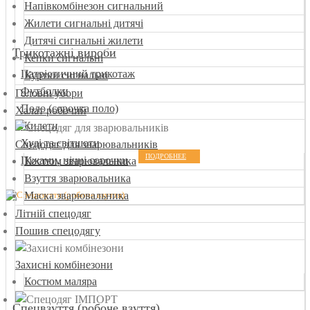
Напівкомбінезон сигнальний
Жилети сигнальні дитячі
Дитячі сигнальні жилети
Трикотажні вироби
Кепки сигнальні
Патріотичний трикотаж
Куртки сигнальні
Футболки
Головні убори
Поло (сорочка поло)
Халат робочий
Жилети
Худі та світшоти
Спецодяг для зварювальників
ПОДРОБНЕЕ
Піжами, нічні сорочки
Костюм зварювальника
Взуття зварювальника
Маска зварювальника
Літній спецодяг
Пошив спецодягу
Захисні комбінезони
Костюм маляра
Спецвзуття (робоче взуття)