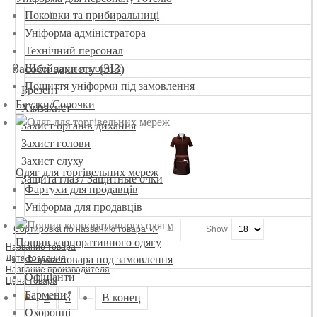
Покоївки та прибиральниці
Уніформа адміністратора
Технічний персонал
Засоби захисту (ЗІЗ)
Швейцари и портьє
Пошиття уніформи під замовлення
Брезент
Блузки/Сорочки
Хімзахист
Захист органів дихання
Захист голови
Захист слуху
Одяг для торгівельних мереж
Защита глаз / Защитные очки
Фартухи для продавців
Уніформа для продавців
Сортировка по названию товара +/-
Show
Пошив корпоративного одягу
Название товара
Форма повара под замовлення
Дата создания
Название производителя
Офіціанти
Цена товара
Бармени
1
2
3
В конец
Охоронці