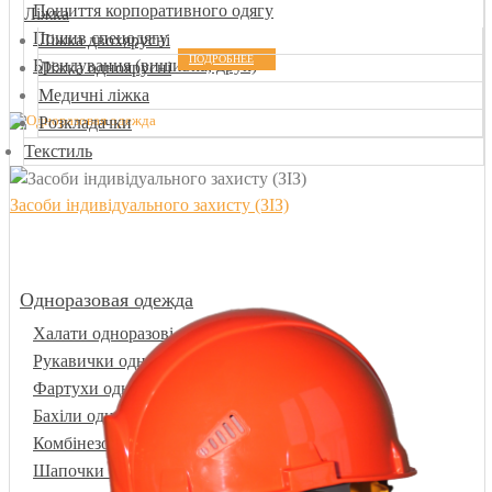
Пошиття корпоративного одягу
Ліжка
Пошив спецодягу
Ліжка двохярусні
ПОДРОБНЕЕ
Брендування (вишивка, друк)
Ліжка одноярусні
Медичні ліжка
Розкладачки
Текстиль
Засоби індивідуального захисту (ЗІЗ)
Одноразовая одежда
Халати одноразові
Рукавички одноразові
Фартухи одноразові
Бахіли одноразові
Комбінезони одноразові
ПОДРОБНЕЕ
Шапочки одноразові