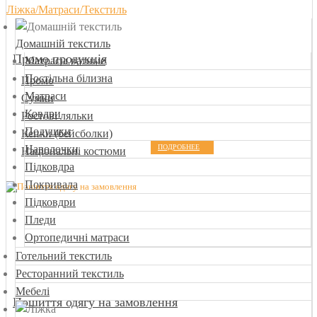
Ліжка/Матраси/Текстиль
Домашній текстиль
Промо продукція
Матрасы ватные
Постільна білизна
Промо
Матраси
Сумки
Ковдри
Ростові ляльки
Подушки
Кепки (бейсболки)
Наволочки
ПОДРОБНЕЕ
Національні костюми
Підковдра
Покривала
Підковдри
Пледи
Ортопедичні матраси
Готельний текстиль
Ресторанний текстиль
Мебелі
Пошиття одягу на замовлення