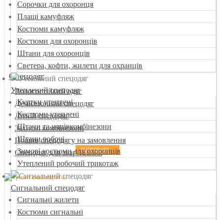
Сорочки для охоронця
Плащі камуфляж
Костюми камуфляж
Костюми для охоронців
Штани для охоронців
Светера, кофти, жилети для охранців
Спецодяг
Утеплений спецодяг
Вологостійкий одяг
Куртки утеплені
Демісезонний спецодяг
Костюми утеплені
Літній спецодяг
Штани та напівкомбінезони
Захисні комбінезони
Штани робочі
Пошив спецодягу на замовлення
Зимові костюми для охоронців
ПОДРОБНЕЕ
Спецодяг для зварювання
Утеплений робочий трикотаж
Сигнальний спецодяг
Сигнальні жилети
Костюми сигнальні