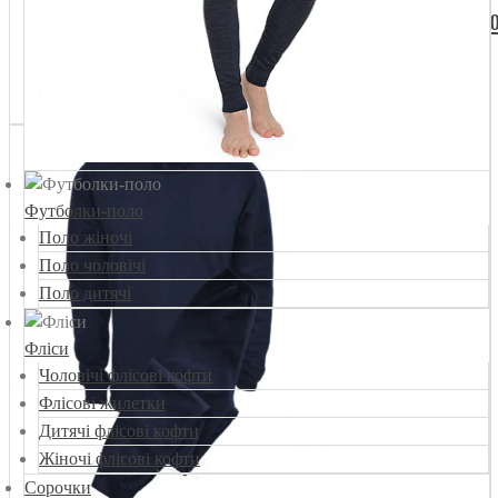
Білизна натільна сіра утеплена розмір 42-6
Цена:
660,00 грн.
Футболки-поло
Поло жіночі
Поло чоловічі
Поло дитячі
Фліси
Чоловічі флісові кофти
Флісові жилетки
Дитячі флісові кофти
Жіночі флісові кофти
Сорочки