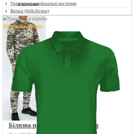
Українські національні костюми
Кепки (бейсболки)
Трикотажні вироби
Білизна натільна ЗСУ утеплена