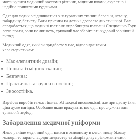
могли купити медичний костюм з рівними, міцними швами, акуратно і
надійно пришитими гудзиками.
Одяг для медиків відшивається з натуральних тканин: бавовни, котону,
габардину, батисту. Вона приємна на дотик і дозволяє дихати шкірі. Вам
сподобається, що медичні костюми виробництва компанії Спецпошив Груп
легко прати, вони не линяють, тривалий час зберігають чудовий зовнішній
вигляд.
Медичний одяг, який ви придбаєте у нас, відповідає таким
характеристикам:
Має елегантний дизайн;
Пошита із міцних тканин;
Безпечна;
Практична та зручна в носінні;
Зносостійка.
Вартість виробів також тішить. Усі моделі високоякісні, але при цьому їхня
ціна дуже вигідна. Особливо якщо врахувати, що одяг прослужить вам
тривалий період.
Забарвлення медичної уніформи
Якщо раніше медичний одяг шився в основному в класичному білому
кольорі, то зараз спецодяг медсестер та лікарів дивує різноманітними