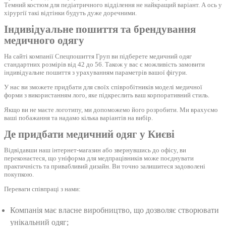
Темний костюм для педіатричного відділення не найкращий варіант. А ось у
хірургії такі відтінки будуть дуже доречними.
Індивідуальне пошиття та брендування
медичного одягу
На сайті компанії Спецпошиття Груп ви підберете медичний одяг
стандартних розмірів від 42 до 56. Також у вас є можливість замовити
індивідуальне пошиття з урахуванням параметрів вашої фігури.
У нас ви зможете придбати для своїх співробітників моделі медичної
форми з використанням лого, яке підкреслить ваш корпоративний стиль.
Якщо ви не маєте логотипу, ми допоможемо його розробити. Ми врахуємо
ваші побажання та надамо кілька варіантів на вибір.
Де придбати медичний одяг у Києві
Відвідавши наш інтернет-магазин або звернувшись до офісу, ви
переконаєтеся, що уніформа для медпрацівників може поєднувати
практичність та привабливий дизайн. Ви точно залишитеся задоволені
покупкою.
Переваги співпраці з нами:
Компанія має власне виробництво, що дозволяє створювати
унікальний одяг;