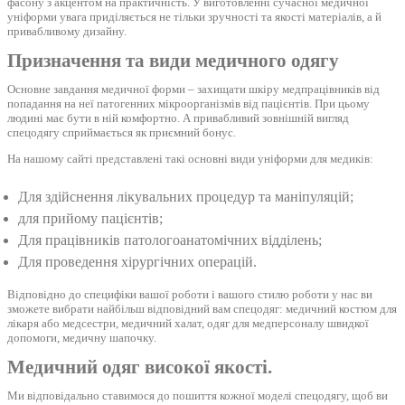
фасону з акцентом на практичність. У виготовленні сучасної медичної
уніформи увага приділяється не тільки зручності та якості матеріалів, а й
привабливому дизайну.
Призначення та види медичного одягу
Основне завдання медичної форми – захищати шкіру медпрацівників від
попадання на неї патогенних мікроорганізмів від пацієнтів. При цьому
людині має бути в ній комфортно. А привабливий зовнішній вигляд
спецодягу сприймається як приємний бонус.
На нашому сайті представлені такі основні види уніформи для медиків:
Для здійснення лікувальних процедур та маніпуляцій;
для прийому пацієнтів;
Для працівників патологоанатомічних відділень;
Для проведення хірургічних операцій.
Відповідно до специфіки вашої роботи і вашого стилю роботи у нас ви
зможете вибрати найбільш відповідний вам спецодяг: медичний костюм для
лікаря або медсестри, медичний халат, одяг для медперсоналу швидкої
допомоги, медичну шапочку.
Медичний одяг високої якості.
Ми відповідально ставимося до пошиття кожної моделі спецодягу, щоб ви