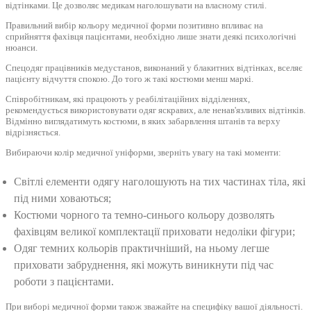
відтінками. Це дозволяє медикам наголошувати на власному стилі.
Правильний вибір кольору медичної форми позитивно впливає на
сприйняття фахівця пацієнтами, необхідно лише знати деякі психологічні
нюанси.
Спецодяг працівників медустанов, виконаний у блакитних відтінках, вселяє
пацієнту відчуття спокою. До того ж такі костюми менш маркі.
Співробітникам, які працюють у реабілітаційних відділеннях,
рекомендується використовувати одяг яскравих, але ненав'язливих відтінків.
Відмінно виглядатимуть костюми, в яких забарвлення штанів та верху
відрізняється.
Вибираючи колір медичної уніформи, зверніть увагу на такі моменти:
Світлі елементи одягу наголошують на тих частинах тіла, які
під ними ховаються;
Костюми чорного та темно-синього кольору дозволять
фахівцям великої комплектації приховати недоліки фігури;
Одяг темних кольорів практичніший, на ньому легше
приховати забруднення, які можуть виникнути під час
роботи з пацієнтами.
При виборі медичної форми також зважайте на специфіку вашої діяльності.