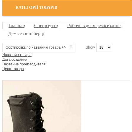
КАТЕГОРІЇ ТОВАРІВ
Главная
Спецвзуття
Робоче взуття демісезонне
Демісезонні берці
Сортировка по названию товара +/-
Show
Название товара
Дата создания
Название производителя
Цена товара