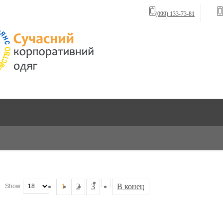
(099) 133-73-81
1
2
3
В конец
Show