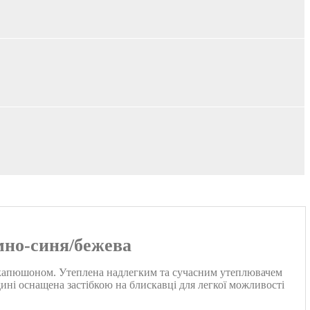
но-синя/бежева
ним капюшоном. Утеплена надлегким та сучасним утеплювачем
дині оснащена застібкою на блискавці для легкої можливості