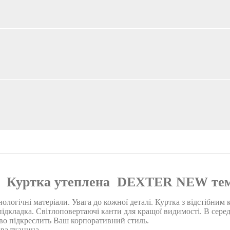
Куртка утеплена DEXTER NEW тем
хнологічні матеріали. Увага до кожної деталі. Куртка з відстіб
підкладка. Світлоповертаючі канти для кращої видимості. В сере
ово підкреслить Ваш корпоративний стиль.
ва тканина.