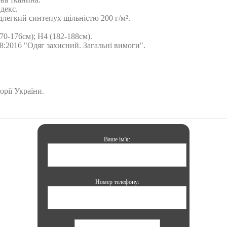
декс.
легкий синтепух щільністю 200 г/м².
70-176см); H4 (182-188см).
:2016 "Одяг захисний. Загальні вимоги".
орії України.
Ваше ім'я:
Номер телефону: