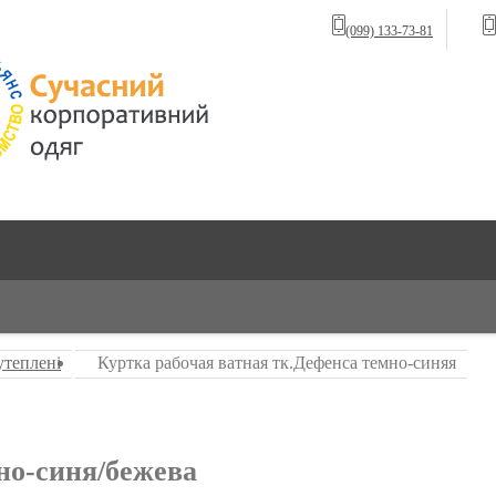
(099) 133-73-81
утеплені
Куртка рабочая ватная тк.Дефенса темно-синяя
о-синя/бежева