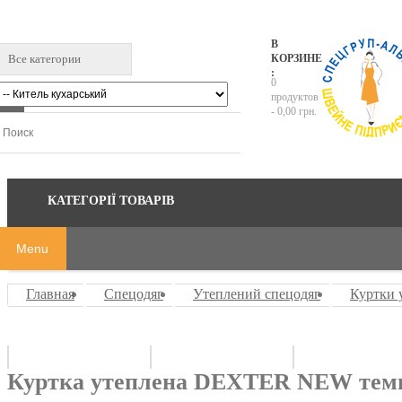
В
Все категории
КОРЗИНЕ
:
0
продуктов
-
0,00 грн.
КАТЕГОРІЇ ТОВАРІВ
Menu
Главная
Спецодяг
Утеплений спецодяг
Куртки 
Куртка утеплена DEXTER NEW темн