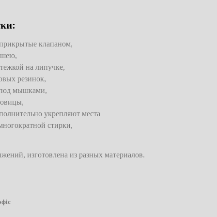
тки:
 прикрытые клапаном,
 шею,
стежкой на липучке,
овых резинок,
 под мышками,
говицы,
полнительно укрепляют места
 многократной стирки,
ижений, изготовлена из разных материалов.
офіс