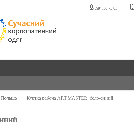
(099) 133-73-81
 Польща
Куртка рабоча ART.MASTER, бело-синий
синий