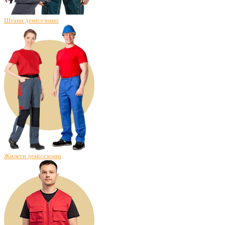
Штани демісезонні
Жилети демісезонні