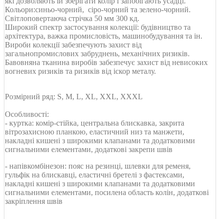
які дозволяють їй зберігати колір і запобігають усадці.
Кольори:синьо-чорний, сіро-чорний та зелено-чорний.
Світлоповертаюча стрічка 50 мм 300 кд.
Широкий спектр застосування колекції: будівництво та
архітектура, важка промисловість, машинобудування та ін.
Вироби колекції забезпечують захист від
загальнопромислових забруднень, механічних ризиків.
Бавовняна тканина виробів забезпечує захист від невисоких
вогневих ризиків та ризиків від іскор металу.
Розмірний ряд: S, M, L, XL, XXL, XXXL
Особливості:
- куртка: комір-стійка, центральна блискавка, закрита
вітрозахисною планкою, еластичний низ та манжети,
накладні кишені з широкими клапанами та додатковими
сигнальними елементами, додаткові закрепи швів
- напівкомбінезон: пояс на резинці, шлевки для ременя,
гульфік на блискавці, еластичні бретелі з фастексами,
накладні кишені з широкими клапанами та додатковими
сигнальними елементами, посилена область колін, додаткові
закріплення швів