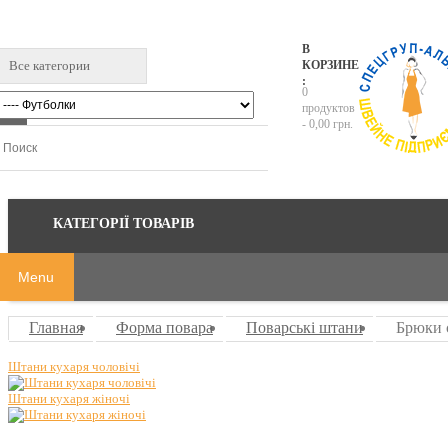
В
Все категории
КОРЗИНЕ
:
0
продуктов
-
0,00 грн.
КАТЕГОРІЇ ТОВАРІВ
Menu
Главная
Форма повара
Поварські штани
Брюки 
Штани кухаря чоловічі
Штани кухаря жіночі