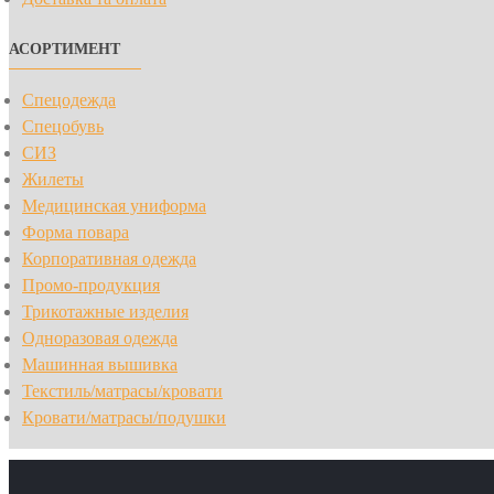
АСОРТИМЕНТ
Спецодежда
Спецобувь
СИЗ
Жилеты
Медицинская униформа
Форма повара
Корпоративная одежда
Промо-продукция
Трикотажные изделия
Одноразовая одежда
Машинная вышивка
Текстиль/матрасы/кровати
Кровати/матрасы/подушки