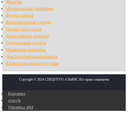
Жилеты
Медицинская униформа
Форма повара
Корпоративная одежда
Промо-продукция
Трикотажные изделия
Одноразовая одежда
Машинная вышивка
Текстиль/матрасы/кровати
Кровати/матрасы/подушки
Copyright © 2024 СПЕЦГРУП-АЛЬЯНС Все права защищены
Корзина
search
Ошибка 404