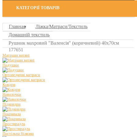
КАТЕГОРІЇ ТОВАРІВ
Главная
Ліжка/Матраси/Текстиль
Домашній текстиль
Рушник махровий "Валенсія" (коричневий) 40х70см
177651
Матраци ватяні
Подушки
Ортопедичні матраси
Ковдри
Наволочки
Підковдри
Покривала
Простирадла
Постільна білизна