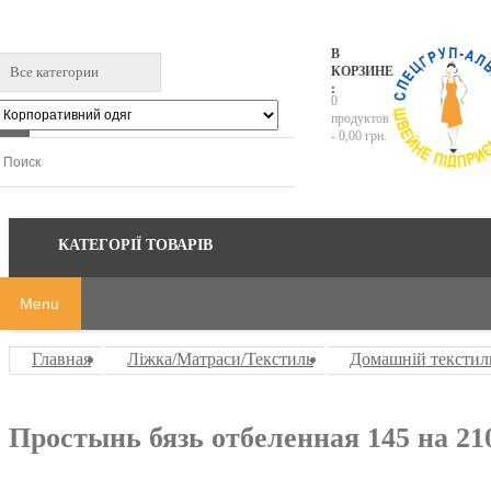
В
Все категории
КОРЗИНЕ
:
0
продуктов
-
0,00 грн.
КАТЕГОРІЇ ТОВАРІВ
Menu
Главная
Ліжка/Матраси/Текстиль
Домашній текстил
Простынь бязь отбеленная 145 на 21