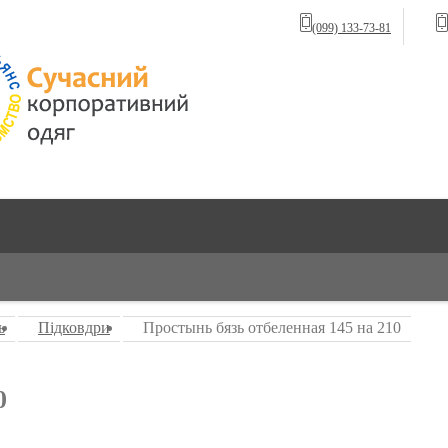
(099) 133-73-81
ь
Підковдри
Простынь бязь отбеленная 145 на 210
0