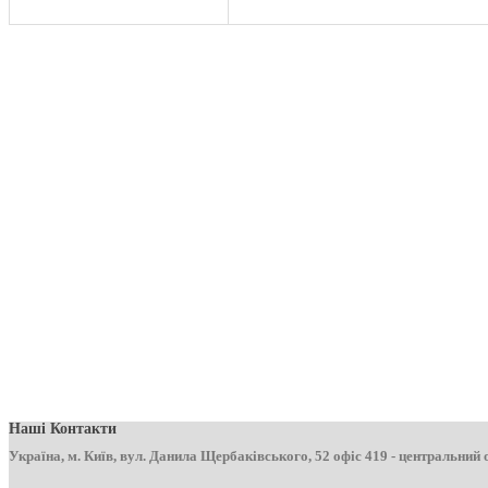
Наші Контакти
Україна, м. Київ, вул. Данила Щербаківського, 52 офіс 419 - центральний 