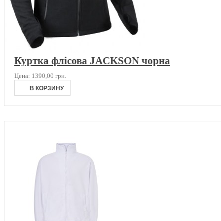
Куртка флісова JACKSON чорна
Цена:
1390,00 грн.