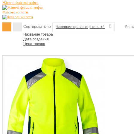
Жіночі флісові кофти
Флісові жилети
Сортировать по
Название производителя +/-
Sho
Название товара
Дата создания
Цена товара