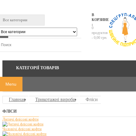
В
Все категории
КОРЗИНЕ
:
0
продуктов
-
0,00 грн.
КАТЕГОРІЇ ТОВАРІВ
Menu
Главная
Трикотажні вироби
Фліси
ФЛІСИ
Дитячі флісові кофти
Чоловічі флісові кофти