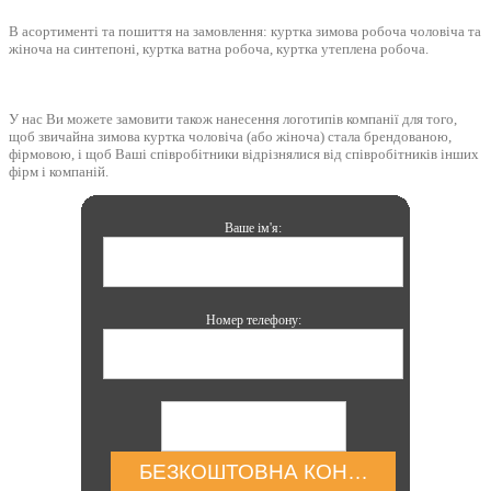
В асортименті та пошиття на замовлення: куртка зимова робоча чоловіча та
жіноча на синтепоні, куртка ватна робоча, куртка утеплена робоча.
У нас Ви можете замовити також нанесення логотипів компанії для того,
щоб звичайна зимова куртка чоловіча (або жіноча) стала брендованою,
фірмовою, і щоб Ваші співробітники відрізнялися від співробітників інших
фірм і компаній.
Ваше ім'я:
Номер телефону:
БЕЗКОШТОВНА КОНСУЛЬТАЦІЯ