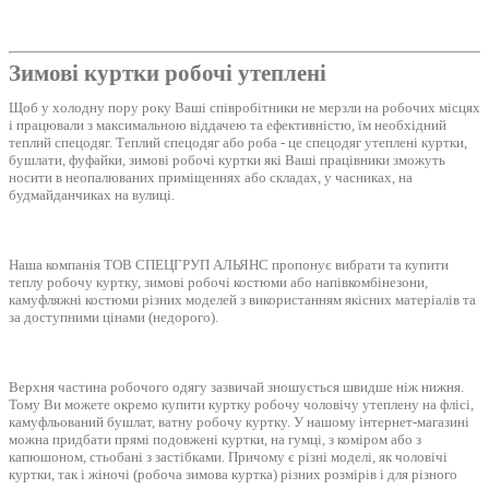
Зимові куртки робочі утеплені
Щоб у холодну пору року Ваші співробітники не мерзли на робочих місцях
і працювали з максимальною віддачею та ефективністю, їм необхідний
теплий спецодяг. Теплий спецодяг або роба - це спецодяг утеплені куртки,
бушлати, фуфайки, зимові робочі куртки які Ваші працівники зможуть
носити в неопалюваних приміщеннях або складах, у часниках, на
будмайданчиках на вулиці.
Наша компанія ТОВ СПЕЦГРУП АЛЬЯНС пропонує вибрати та купити
теплу робочу куртку, зимові робочі костюми або напівкомбінезони,
камуфляжні костюми різних моделей з використанням якісних матеріалів та
за доступними цінами (недорого).
Верхня частина робочого одягу зазвичай зношується швидше ніж нижня.
Тому Ви можете окремо купити куртку робочу чоловічу утеплену на флісі,
камуфльований бушлат, ватну робочу куртку. У нашому інтернет-магазині
можна придбати прямі подовжені куртки, на гумці, з коміром або з
капюшоном, стьобані з застібками. Причому є різні моделі, як чоловічі
куртки, так і жіночі (робоча зимова куртка) різних розмірів і для різного