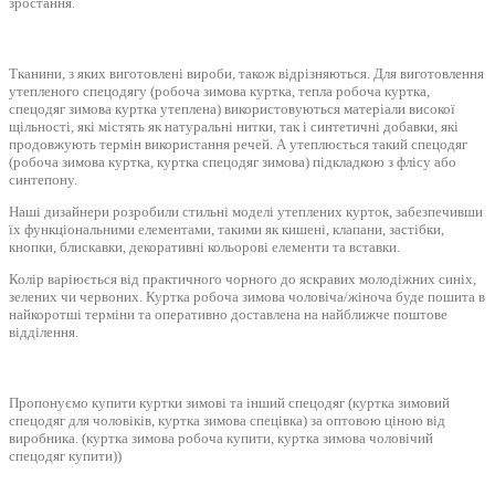
зростання.
Тканини, з яких виготовлені вироби, також відрізняються. Для виготовлення
утепленого спецодягу (робоча зимова куртка, тепла робоча куртка,
спецодяг зимова куртка утеплена) використовуються матеріали високої
щільності, які містять як натуральні нитки, так і синтетичні добавки, які
продовжують термін використання речей. А утеплюється такий спецодяг
(робоча зимова куртка, куртка спецодяг зимова) підкладкою з флісу або
синтепону.
Наші дизайнери розробили стильні моделі утеплених курток, забезпечивши
їх функціональними елементами, такими як кишені, клапани, застібки,
кнопки, блискавки, декоративні кольорові елементи та вставки.
Колір варіюється від практичного чорного до яскравих молодіжних синіх,
зелених чи червоних. Куртка робоча зимова чоловіча/жіноча буде пошита в
найкоротші терміни та оперативно доставлена ​​на найближче поштове
відділення.
Пропонуємо купити куртки зимові та інший спецодяг (куртка зимовий
спецодяг для чоловіків, куртка зимова спецівка) за оптовою ціною від
виробника. (куртка зимова робоча купити, куртка зимова чоловічий
спецодяг купити))