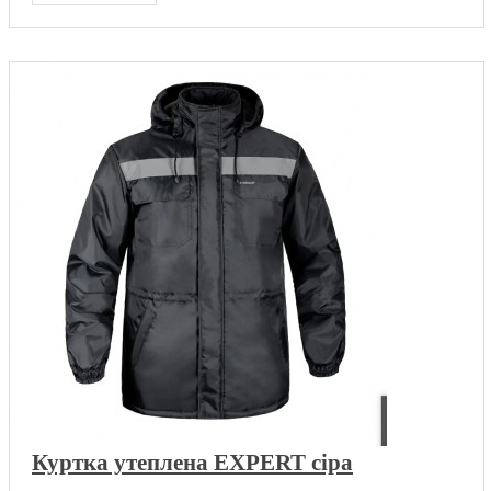
Куртка утеплена EXPERT сіра