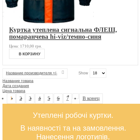
Куртка утеплена сигнальна ФЛЕШ,
помаранчева hi-viz/темно-синя
Цена:
1710,00 грн.
Название производителя +/-
Show
Название товара
Дата создания
Цена товара
1
2
3
4
5
6
7
В конец
Утеплені робочі куртки.
В наявності та на замовлення.
Нанесення логотипів.